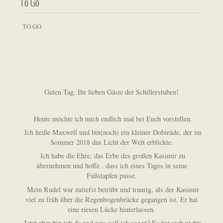
To Go
TO GO
Guten Tag, Ihr lieben Gäste der Schillerstuben!
Heute möchte ich mich endlich mal bei Euch vorstellen.
Ich heiße Maxwell und bin(noch) ein kleiner Dobirüde, der im
Sommer 2018 das Licht der Welt erblickte.
Ich habe die Ehre, das Erbe des großen Kasimir zu
übernehmen und hoffe . dass ich eines Tages in seine
Fußstapfen passe.
Mein Rudel war zutiefst betrübt und traurig, als der Kasimir
viel zu früh über die Regenbogenbrücke gegangen ist. Er hat
eine riesen Lücke hinterlassen.
Jetzt aber bin ich da und was soll ich sagen? Es hat sich nichts